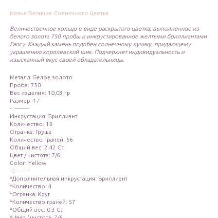
Колье Величие Солнечного Цветка
Величественное кольцо в виде раскрытого цветка, выполненное из
белого золота 750 пробы и инкрустированное желтыми бриллиантами
Fancy. Каждый камень подобен солнечному лучику, придающему
украшению королевский шик. Подчеркнет индивидуальность и
изысканный вкус своей обладательницы.
Металл: Белое золото
Проба: 750
Вес изделия: 10,03 гр
Размер: 17
-: ----------
Инкрустация: Бриллиант
Количество: 18
Огранка: Груша
Количество граней: 56
Общий вес: 2.42 Ct
Цвет / чистота: 7/6
Color: Yellow
--: ----------
*Дополнительная инкрустация: Бриллиант
*Количество: 4
*Огранка: Круг
*Количество граней: 57
*Общий вес: 0.3 Ct
*Цвет / чистота: 7/6