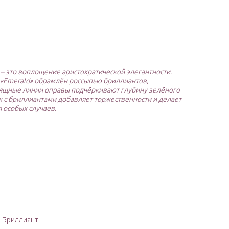
– это воплощение аристократической элегантности.
«Emerald» обрамлён россыпью бриллиантов,
ящные линии оправы подчёркивают глубину зелёного
к с бриллиантами добавляет торжественности и делает
 особых случаев.
: Бриллиант