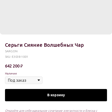
Серьги Сияние Волшебных Чар
SARGON
SKU:
E3038-1001
642 200
₽
Наличие
В корзину
Откройте для себя идеальное сочетание элегантности и блеска c