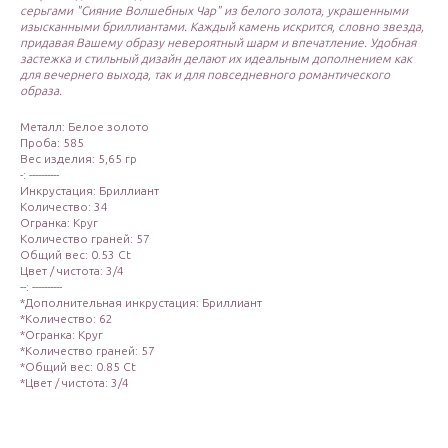
серьгами "Сияние Волшебных Чар" из белого золота, украшенными
изысканными бриллиантами. Каждый камень искрится, словно звезда,
придавая Вашему образу невероятный шарм и впечатление. Удобная
застежка и стильный дизайн делают их идеальным дополнением как
для вечернего выхода, так и для повседневного романтического
образа.
Металл: Белое золото
Проба: 585
Вес изделия: 5,65 гр
-: ----------
Инкрустация: Бриллиант
Количество: 34
Огранка: Круг
Количество граней: 57
Общий вес: 0.53 Ct
Цвет / чистота: 3/4
--: ----------
*Дополнительная инкрустация: Бриллиант
*Количество: 62
*Огранка: Круг
*Количество граней: 57
*Общий вес: 0.85 Ct
*Цвет / чистота: 3/4