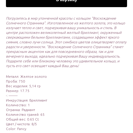
Погрузитесь в мир утонченной красоты с кольцом "Восхождение
Солнечного Странника". Изготовленное из желтого золота, это кольцо
излучает тепло и свет, подчеркивая вашу уникальность и стиль. В
центре расположен великолепный желтый бриллиант, окруженный
сверкающими белыми бриллиантами, создающими эффект яркого
сияния, словно лучи солнца. Этот симбиоз цветов олицетворяет оплату
радости и уверенности. "Восхождение Солнечного Странника" станет
прекрасным акцентом как для повседневного образа, так и для
вечернего выхода, идеально подчеркивая Вашу индивидуальность.
Подарите себе или близкому человеку это удивительное кольцо, и
пусть его свет освещает каждый Ваш день!
Металл: Желтое золото
Проба: 750
Вес изделия: 5,14 гр
Размер: 17.75
-: ----------
Инкрустация: Бриллиант
Количество: 1
Огранка: Радиант
Количество граней: 65
Общий вес: 0.65 Ct
Цвет / чистота: 8/5
Color: Fancy