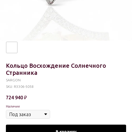
Кольцо Восхождение Солнечного
Странника
SARGON
SKU:
R3306-5058
724 940
₽
Наличие
В корзину