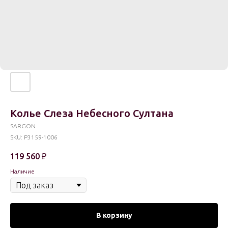
Колье Слеза Небесного Султана
SARGON
SKU:
P3159-1006
119 560
₽
Наличие
В корзину