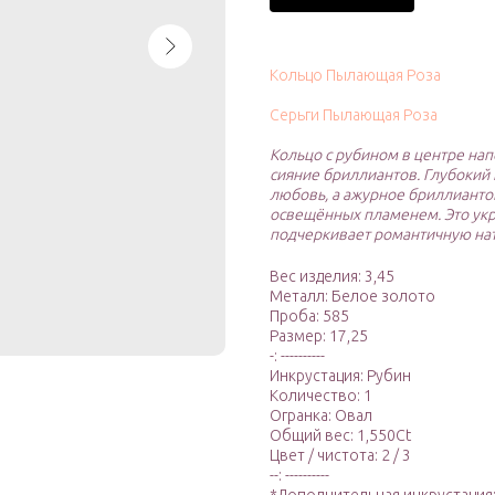
Кольцо Пылающая Роза
Серьги Пылающая Роза
Кольцо с рубином в центре на
сияние бриллиантов. Глубокий 
любовь, а ажурное бриллианто
освещённых пламенем. Это укр
подчеркивает романтичную на
Вес изделия: 3,45
Металл: Белое золото
Проба: 585
Размер: 17,25
-: ----------
Инкрустация: Рубин
Количество: 1
Огранка: Овал
Общий вес: 1,550Ct
Цвет / чистота: 2 / 3
--: ----------