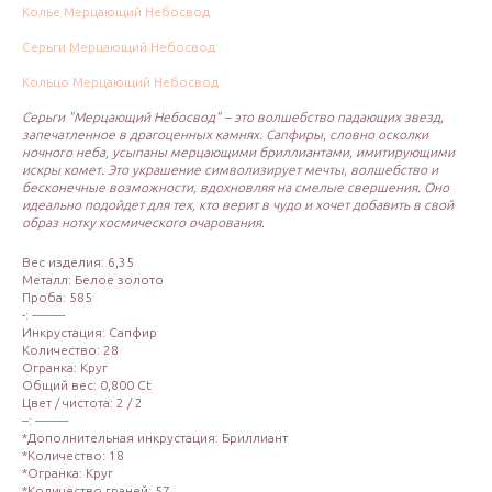
Колье Мерцающий Небосвод
Серьги Мерцающий Небосвод
Кольцо Мерцающий Небосвод
Серьги "Мерцающий Небосвод" – это волшебство падающих звезд,
запечатленное в драгоценных камнях. Сапфиры, словно осколки
ночного неба, усыпаны мерцающими бриллиантами, имитирующими
искры комет. Это украшение символизирует мечты, волшебство и
бесконечные возможности, вдохновляя на смелые свершения. Оно
идеально подойдет для тех, кто верит в чудо и хочет добавить в свой
образ нотку космического очарования.
Вес изделия: 6,35
Металл: Белое золото
Проба: 585
-: ----------
Инкрустация: Сапфир
Количество: 28
Огранка: Круг
Общий вес: 0,800 Ct
Цвет / чистота: 2 / 2
--: ----------
*Дополнительная инкрустация: Бриллиант
*Количество: 18
*Огранка: Круг
*Количество граней: 57