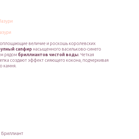
Лазури
азури
, воплощающие величие и роскошь королевских
рупный сапфир
насыщенного васильково-синего
ым рядом
бриллиантов чистой воды
. Четкая
репка создают эффект сияющего кокона, подчеркивая
о камня.
: Бриллиант