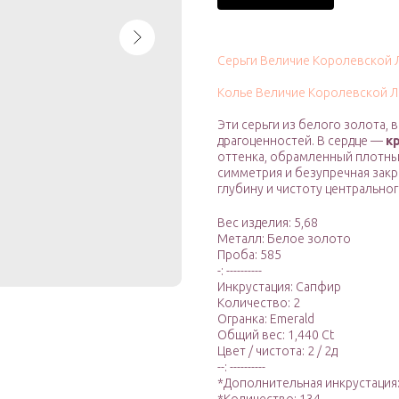
Серьги Величие Королевской 
Колье Величие Королевской Л
Эти серьги из белого золота
драгоценностей. В сердце —
к
оттенка, обрамленный плотн
симметрия и безупречная зак
глубину и чистоту центральног
Вес изделия: 5,68
Металл: Белое золото
Проба: 585
-: ----------
Инкрустация: Сапфир
Количество: 2
Огранка: Emerald
Общий вес: 1,440 Ct
Цвет / чистота: 2 / 2д
--: ----------
*Дополнительная инкрустация