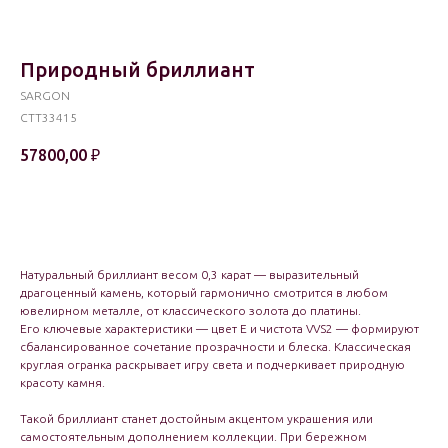
Природный бриллиант
SARGON
CTT33415
57800,00
₽
В корзину
Натуральный бриллиант весом 0,3 карат — выразительный
драгоценный камень, который гармонично смотрится в любом
ювелирном металле, от классического золота до платины.
Его ключевые характеристики — цвет E и чистота VVS2 — формируют
сбалансированное сочетание прозрачности и блеска. Классическая
круглая огранка раскрывает игру света и подчеркивает природную
красоту камня.
Такой бриллиант станет достойным акцентом украшения или
самостоятельным дополнением коллекции. При бережном