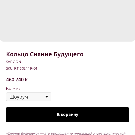
Кольцо Сияние Будущего
SARGON
SKU:
RTI60211R-01
460 240
₽
Наличие
В корзину
«Сияние Будущего» — это воплощение инноваций и футуристической