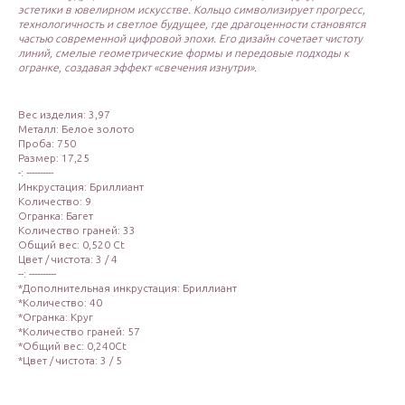
эстетики в ювелирном искусстве. Кольцо символизирует прогресс,
технологичность и светлое будущее, где драгоценности становятся
частью современной цифровой эпохи. Его дизайн сочетает чистоту
линий, смелые геометрические формы и передовые подходы к
огранке, создавая эффект «свечения изнутри».
Вес изделия: 3,97
Металл: Белое золото
Проба: 750
Размер: 17,25
-: ----------
Инкрустация: Бриллиант
Количество: 9
Огранка: Багет
Количество граней: 33
Общий вес: 0,520 Ct
Цвет / чистота: 3 / 4
--: ----------
*Дополнительная инкрустация: Бриллиант
*Количество: 40
*Огранка: Круг
*Количество граней: 57
*Общий вес: 0,240Ct
*Цвет / чистота: 3 / 5