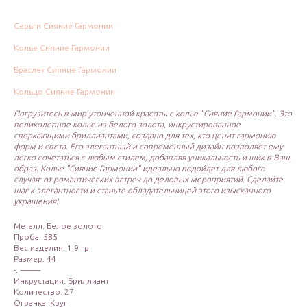
Серьги Сияние Гармонии
Колье Сияние Гармонии
Браслет Сияние Гармонии
Кольцо Сияние Гармонии
Погрузитесь в мир утонченной красоты с колье "Сияние Гармонии". Это
великолепное колье из белого золота, инкрустированное
сверкающими бриллиантами, создано для тех, кто ценит гармонию
форм и света. Его элегантный и современный дизайн позволяет ему
легко сочетаться с любым стилем, добавляя уникальность и шик в Ваш
образ. Колье "Сияние Гармонии" идеально подойдет для любого
случая: от романтических встреч до деловых мероприятий. Сделайте
шаг к элегантности и станьте обладательницей этого изысканного
украшения!
Металл: Белое золото
Проба: 585
Вес изделия: 1,9 гр
Размер: 44
-: ----------
Инкрустация: Бриллиант
Количество: 27
Огранка: Круг