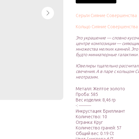
Серьги Сияние Совершенства
Кольцо Сияние Совершенства
Это украшение — словно кусоче
центре композиции — сияющие 
множества мелких камней. Это
будто миниатюрные галактики 
Ювелиры тщательно рассчитали
свечения. А в паре с кольцом 
неотразим.
Металл: Желтое золото
Проба: 585
Вес изделия: 8,46 гр
-: ----------
Инкрустация: Бриллиант
Количество: 10
Огранка: Круг
Количество граней: 57
Общий вес: 0.19 Ct