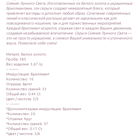
Сияние Лунного Света. Изготовленные из белого золота и украшенные
бриллиантами, эти серьги создают невероятный блеск, который
привлечет взгляды и дополнит любой образ. Сочетание современных
линий и классической роскоши делает их идеальными как для
повседневного ношения, так и для торжественных мероприятий.
Каждый бриллиант искрится, отражая свет в каждом Вашем движении,
создавая незабываемое впечатление. Серьги Сияние Лунного Света —
это не просто украшение, а символ Вашей уникальности и утонченного
вкуса. Позвольте себе сиять!
Металл: Белое золото
Проба: 585
Вес изделия: 3,67 гр
-: ----------
Инкрустация: Бриллиант
Количество: 16
Огранка: Багет
Количество граней: 33
Общий вес: 0.44 Ct
Цвет / чистота: 3/5
--: ----------
*Дополнительная инкрустация: Бриллиант
*Количество: 20
*Огранка: Круг
*Количество граней: 57
*Общий вес: 0.17 Ct
*Цвет / чистота: 3/6