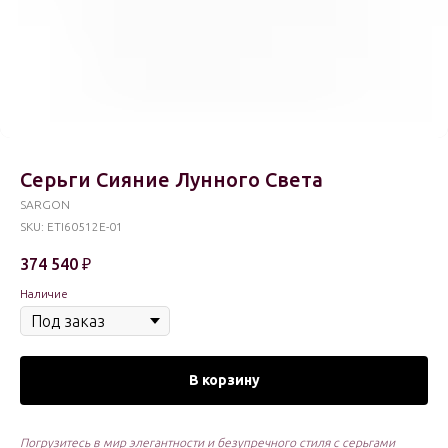
Серьги Сияние Лунного Света
SARGON
SKU:
ETI60512E-01
374 540
₽
Наличие
В корзину
Погрузитесь в мир элегантности и безупречного стиля с серьгами