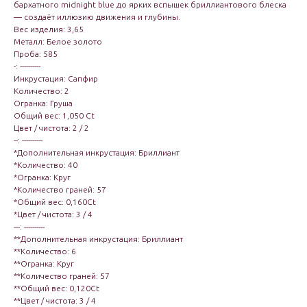
бархатного midnight blue до ярких вспышек бриллиантового блеска
— создаёт иллюзию движения и глубины.
Вес изделия: 3,65
Металл: Белое золото
Проба: 585
-: ----------
Инкрустация: Сапфир
Количество: 2
Огранка: Груша
Общий вес: 1,050 Ct
Цвет / чистота: 2 / 2
--: ----------
*Дополнительная инкрустация: Бриллиант
*Количество: 40
*Огранка: Круг
*Количество граней: 57
*Общий вес: 0,160Ct
*Цвет / чистота: 3 / 4
---: ----------
**Дополнительная инкрустация: Бриллиант
**Количество: 6
**Огранка: Круг
**Количество граней: 57
**Общий вес: 0,120Ct
**Цвет / чистота: 3 / 4