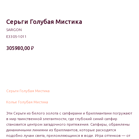
Серьги Голубая Мистика
SARGON
E3305-1011
305980,00
₽
В корзину
Серьги Голубая Мистика
Колье Голубая Мистика
Эти Серьги из белого золота с сапфирами и бриллиантами погружают
в мир таинственной элегантности, где глубокий синий сапфир
становится центром загадочного притяжения. Сапфиры, обрамлены
динамичными линиями из бриллиантов, которые расходятся
подобно лучам света, преломляющимся в воде. Игра оттенков — от