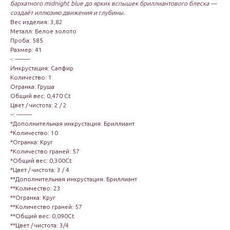
бархатного midnight blue до ярких вспышек бриллиантового блеска —
создаёт иллюзию движения и глубины.
Вес изделия: 3,82
Металл: Белое золото
Проба: 585
Размер: 41
-: ----------
Инкрустация: Сапфир
Количество: 1
Огранка: Груша
Общий вес: 0,470 Ct
Цвет / чистота: 2 / 2
--: ----------
*Дополнительная инкрустация: Бриллиант
*Количество: 10
*Огранка: Круг
*Количество граней: 57
*Общий вес: 0,300Ct
*Цвет / чистота: 3 / 4
**Дополнительная инкрустация: Бриллиант
**Количество: 23
**Огранка: Круг
**Количество граней: 57
**Общий вес: 0,090Ct
**Цвет / чистота: 3/4