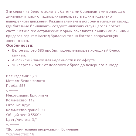
Эти серьги из белого золота с багетными бриллиантами воплощают
динамику и грацию падающих капель, застывших в идеально
выверенном движении. Каждый элемент выстроен в изящный каскад,
где багетные бриллианты создают иллюзию струящегося потока
света. Четкие геометрические формы сочетаются с мягкими линиями,
придавая серьгам Каскад Бриллиантовых Багетов современную
элегантность.
Особенности:
Белое золото 585 пробы, подчеркивающее холодный блеск
камней;
Английский замок для надежности и комфорта;
Универсальность: от делового образа до вечернего выхода.
Вес изделия: 3,73
Металл: Белое золото
Проба: 585
-: ----------
Инкрустация: Бриллиант
Количество: 112
Огранка: Круг
Количество граней: 57
Общий вес: 0,550Ct
Цвет / чистота: 3/4
--: ----------
*Дополнительная инкрустация: Бриллиант
*Количество: 18