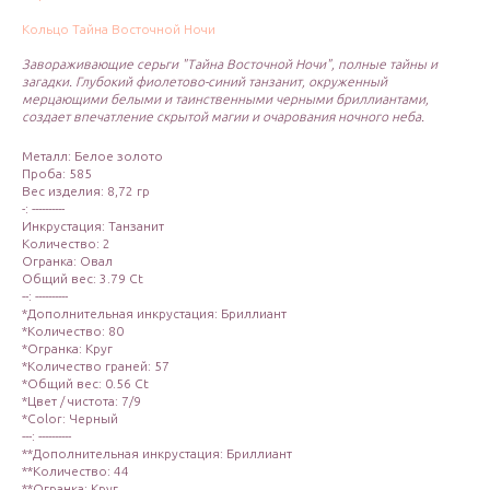
Кольцо Тайна Восточной Ночи
Завораживающие серьги "Тайна Восточной Ночи", полные тайны и
загадки. Глубокий фиолетово-синий танзанит, окруженный
мерцающими белыми и таинственными черными бриллиантами,
создает впечатление скрытой магии и очарования ночного неба.
Металл: Белое золото
Проба: 585
Вес изделия: 8,72 гр
-: ----------
Инкрустация: Танзанит
Количество: 2
Огранка: Овал
Общий вес: 3.79 Ct
--: ----------
*Дополнительная инкрустация: Бриллиант
*Количество: 80
*Огранка: Круг
*Количество граней: 57
*Общий вес: 0.56 Ct
*Цвет / чистота: 7/9
*Color: Черный
---: ----------
**Дополнительная инкрустация: Бриллиант
**Количество: 44
**Огранка: Круг