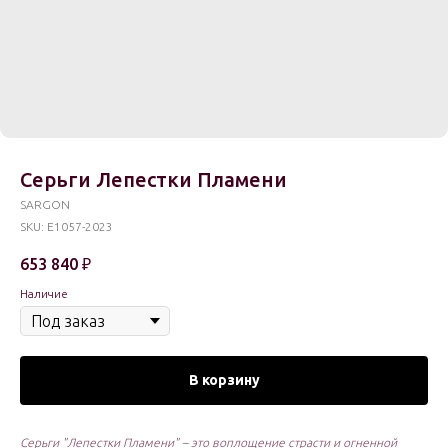
Серьги Лепестки Пламени
SARGON
SKU:
E1057-2023
653 840
₽
Наличие
В корзину
Серьги "Лепестки Пламени" – это воплощение страсти и огненной