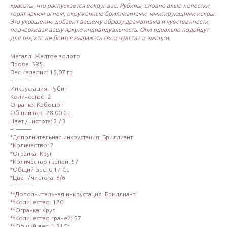
красоты, что распускается вокруг вас. Рубины, словно алые лепестки,
горят ярким огнем, окруженные бриллиантами, имитирующими искры.
Это украшение добавит вашему образу драматизма и чувственности,
подчеркивая вашу яркую индивидуальность. Они идеально подойдут
для тех, кто не боится выражать свои чувства и эмоции.
Металл: Желтое золото
Проба: 585
Вес изделия: 16,07 гр
-: ----------
Инкрустация: Рубин
Количество: 2
Огранка: Кабошон
Общий вес: 28.00 Ct
Цвет / чистота: 2 / 3
--: ----------
*Дополнительная инкрустация: Бриллиант
*Количество: 2
*Огранка: Круг
*Количество граней: 57
*Общий вес: 0,17 Ct
*Цвет / чистота: 6/6
---: ----------
**Дополнительная инкрустация: Бриллиант
**Количество: 120
**Огранка: Круг
**Количество граней: 57
**Общий вес: 1,31Ct