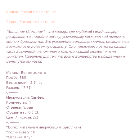
Кольцо Звездное Цветение
Серьги Звездное Цветение
"Звездное Цветение" – это кольцо, где глубокий синий сапфир
раскрывается, подобно цветку, усыпанному космической пылью из
мелких бриллиантов. Это украшение воплощает мечты, бесконечные
возможности и неземную красоту. Оно призывает носить на пальце
часть вселенной, напоминая о том, что каждый момент жизни
уникален. Идеально для тех, кто видит волшебство в обыденном и
ценит утонченность.
Металл: Белое золото
Проба: 585
Вес изделия: 2,94 гр
Размер: 17.75
-: ----------
Инкрустация: Сапфир
Количество: 1
Огранка: Груша
Общий вес: 0.6 Ct
Цвет / чистота: 2/2
--: ----------
*Дополнительная инкрустация: Бриллиант
*Количество: 10
*Огранка: Круг