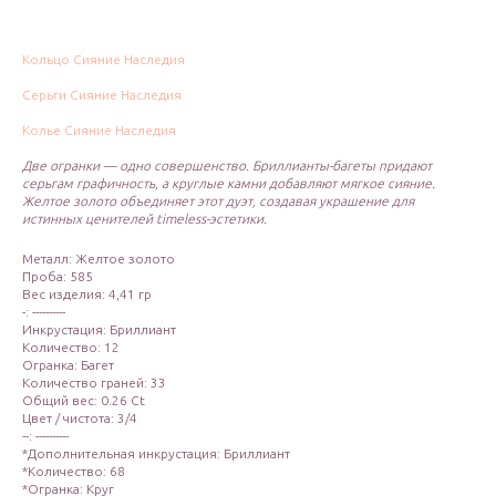
Кольцо Сияние Наследия
Серьги Сияние Наследия
Колье Сияние Наследия
Две огранки — одно совершенство. Бриллианты-багеты придают
серьгам графичность, а круглые камни добавляют мягкое сияние.
Желтое золото объединяет этот дуэт, создавая украшение для
истинных ценителей timeless-эстетики.
Металл: Желтое золото
Проба: 585
Вес изделия: 4,41 гр
-: ----------
Инкрустация: Бриллиант
Количество: 12
Огранка: Багет
Количество граней: 33
Общий вес: 0.26 Ct
Цвет / чистота: 3/4
--: ----------
*Дополнительная инкрустация: Бриллиант
*Количество: 68
*Огранка: Круг