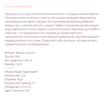
Кольцо Капли Света
Погрузитесь в мир утонченной элегантности с кольцом «Капли Света».
Изготовленное из белого золота, это кольцо украшают бриллианты,
сверкающие как яркие звезды. Его каплевидная форма добавляет
изящества, а мелкие детали создают эффект мерцания, делая каждое
ваше движение по-настоящему ослепительным. Идеально для любого
события — от романтического вечера до торжественного
мероприятия, это кольцо станет Вашей изюминкой, подчеркивающей
индивидуальность и стиль. Позвольте себе роскошь, которая делает
каждый момент незабываемым!
Металл: Белое золото
Проба: 585
Вес изделия: 2,63 гр
Размер: 16.5
-: ----------
Инкрустация: Бриллиант
Количество: 25
Огранка: Круг
Количество граней: 57
Общий вес: 0.16 Ct
Цвет / чистота: 3/5