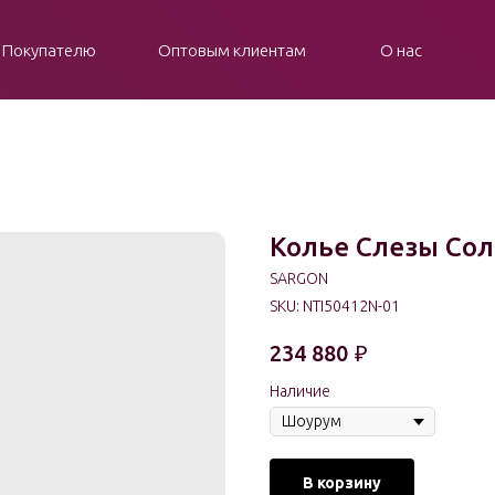
Покупателю
Оптовым клиентам
О нас
Колье Слезы Со
SARGON
SKU:
NTI50412N-01
234 880
₽
Наличие
В корзину