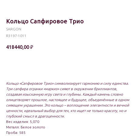
Кольцо Сапфировое Трио
SARGON
R3197-1011
418440,00
₽
В корзину
Кольцо «Сапфировое Трио» символизирует гармонию и силу единства.
Три сапфира огранки «маркиз» сияют в окружении бриллиантов,
создавая изысканную игру света и глубины. Каждый камень словно
олицетворяет прошлое, настоящее и будущее, объединённые в одном
сияющем украшении. Это кольцо – воплощение элегантности и вечной
ценности, идеальный выбор для тех, кто ищет не только красоту, но и
глубокий смысл в драгоценности.
Вес изделия: 5,070
Металл: Белое золото
Проба: 585