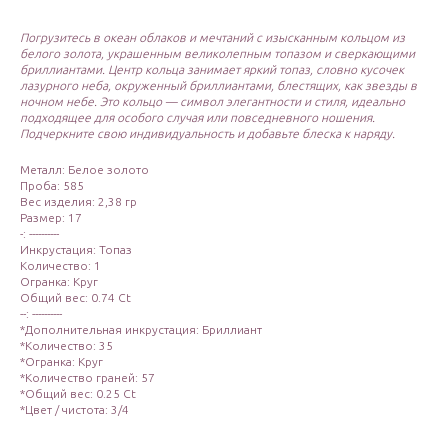
Погрузитесь в океан облаков и мечтаний с изысканным кольцом из
белого золота, украшенным великолепным топазом и сверкающими
бриллиантами. Центр кольца занимает яркий топаз, словно кусочек
лазурного неба, окруженный бриллиантами, блестящих, как звезды в
ночном небе. Это кольцо — символ элегантности и стиля, идеально
подходящее для особого случая или повседневного ношения.
Подчеркните свою индивидуальность и добавьте блеска к наряду.
Металл: Белое золото
Проба: 585
Вес изделия: 2,38 гр
Размер: 17
-: ----------
Инкрустация: Топаз
Количество: 1
Огранка: Круг
Общий вес: 0.74 Ct
--: ----------
*Дополнительная инкрустация: Бриллиант
*Количество: 35
*Огранка: Круг
*Количество граней: 57
*Общий вес: 0.25 Ct
*Цвет / чистота: 3/4