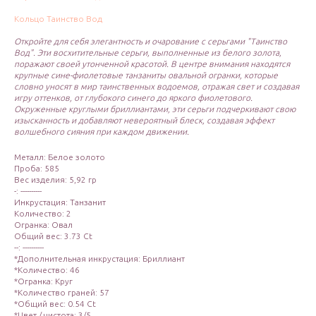
Кольцо Таинство Вод
Откройте для себя элегантность и очарование с серьгами "Таинство
Вод". Эти восхитительные серьги, выполненные из белого золота,
поражают своей утонченной красотой. В центре внимания находятся
крупные сине-фиолетовые танзаниты овальной огранки, которые
словно уносят в мир таинственных водоемов, отражая свет и создавая
игру оттенков, от глубокого синего до яркого фиолетового.
Окруженные круглыми бриллиантами, эти серьги подчеркивают свою
изысканность и добавляют невероятный блеск, создавая эффект
волшебного сияния при каждом движении.
Металл: Белое золото
Проба: 585
Вес изделия: 5,92 гр
-: ----------
Инкрустация: Танзанит
Количество: 2
Огранка: Овал
Общий вес: 3.73 Ct
--: ----------
*Дополнительная инкрустация: Бриллиант
*Количество: 46
*Огранка: Круг
*Количество граней: 57
*Общий вес: 0.54 Ct
*Цвет / чистота: 3/5