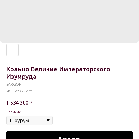
Кольцо Величие Императорского
Изумруда
SARGON
SKU:
R2997-1010
1 534 300
₽
Наличие
В корзину