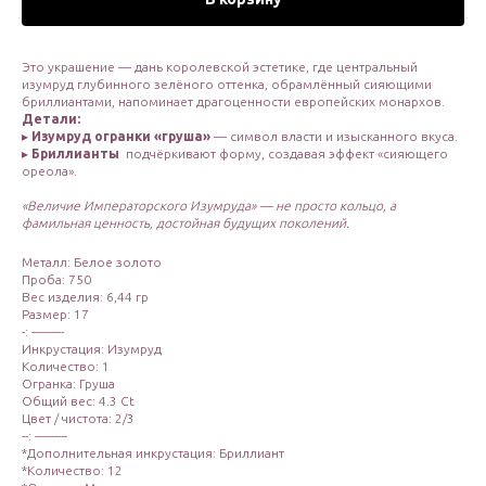
Это украшение — дань королевской эстетике, где центральный
изумруд глубинного зелёного оттенка, обрамлённый сияющими
бриллиантами, напоминает драгоценности европейских монархов.
Детали:
▸
Изумруд огранки «груша»
— символ власти и изысканного вкуса.
▸
Бриллианты
подчёркивают форму, создавая эффект «сияющего
ореола».
«Величие Императорского Изумруда» — не просто кольцо, а
фамильная ценность, достойная будущих поколений.
Металл: Белое золото
Проба: 750
Вес изделия: 6,44 гр
Размер: 17
-: ----------
Инкрустация: Изумруд
Количество: 1
Огранка: Груша
Общий вес: 4.3 Ct
Цвет / чистота: 2/3
--: ----------
*Дополнительная инкрустация: Бриллиант
*Количество: 12