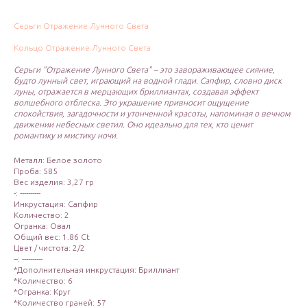
Серьги Отражение Лунного Света
Кольцо Отражение Лунного Света
Серьги "Отражение Лунного Света" – это завораживающее сияние,
будто лунный свет, играющий на водной глади. Сапфир, словно диск
луны, отражается в мерцающих бриллиантах, создавая эффект
волшебного отблеска. Это украшение привносит ощущение
спокойствия, загадочности и утонченной красоты, напоминая о вечном
движении небесных светил. Оно идеально для тех, кто ценит
романтику и мистику ночи.
Металл: Белое золото
Проба: 585
Вес изделия: 3,27 гр
-: ----------
Инкрустация: Сапфир
Количество: 2
Огранка: Овал
Общий вес: 1.86 Ct
Цвет / чистота: 2/2
--: ----------
*Дополнительная инкрустация: Бриллиант
*Количество: 6
*Огранка: Круг
*Количество граней: 57