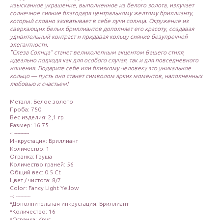
изысканное украшение, выполненное из белого золота, излучает
солнечное сияние благодаря центральному желтому бриллианту,
который словно захватывает в себе лучи солнца. Окружение из
сверкающих белых бриллиантов дополняет его красоту, создавая
удивительный контраст и придавая кольцу сияние безупречной
элегантности.
"Слеза Солнца" станет великолепным акцентом Вашего стиля,
идеально подходя как для особого случая, так и для повседневного
ношения. Подарите себе или близкому человеку это уникальное
кольцо — пусть оно станет символом ярких моментов, наполненных
любовью и счастьем!
Металл: Белое золото
Проба: 750
Вес изделия: 2,1 гр
Размер: 16.75
-: ----------
Инкрустация: Бриллиант
Количество: 1
Огранка: Груша
Количество граней: 56
Общий вес: 0.5 Ct
Цвет / чистота: 8/7
Color: Fancy Light Yellow
--: ----------
*Дополнительная инкрустация: Бриллиант
*Количество: 16
*Огранка: Круг