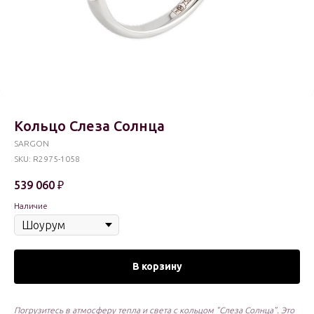
Кольцо Слеза Солнца
SARGON
SKU:
R2975-1058
539 060
₽
Наличие
В корзину
Погрузитесь в атмосферу тепла и света с кольцом "Слеза Солнца". Это