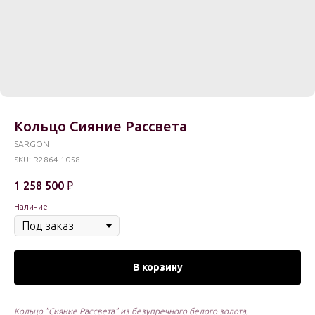
Кольцо Сияние Рассвета
SARGON
SKU:
R2864-1058
1 258 500
₽
Наличие
В корзину
Кольцо "Сияние Рассвета" из безупречного белого золота,