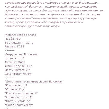
запечатлевшее волшебство перехода от ночи к дню. В его центре —
крупный желтый бриллиант, напоминающий первые, самые яркие
лучи восходящего солнца. Его окружает нежный туман мелких желтых
бриллиантов, словно золотистая дымка на горизонте. А по бокам, на
шинке, рассыпаны белые бриллианты, имитирующие хрустальную
чистоту предрассветного неба, создавая гармоничный и
захватывающий дуэт тепла и прохлады.
Металл: Белое золото
Проба: 750
Вес изделия: 4,22 гр
Размер: 17.25
-: ----------
Инкрустация: Бриллиант
Количество: 1
Огранка: Овал
Общий вес: 0.83 Ct
Цвет / чистота: 7/7
Color: Fancy Yellow
--: ----------
*Дополнительная инкрустация: Бриллиант
*Количество: 12
*Огранка: Круг
*Количество граней: 57
*Общий вес: 0.26 Ct
*Цвет / чистота: 5/6
*Color: Fancy Yellow
---: ----------