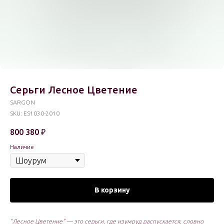
Серьги Лесное Цветение
SARGON
SKU:
ES1030-2010
800 380
₽
Наличие
В корзину
"Лесное Цветение" — это серьги, где изумруд распускается, словно