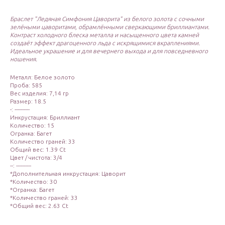
Браслет "Ледяная Симфония Цаворита" из белого золота с сочными
зелёными цаворитами, обрамлёнными сверкающими бриллиантами.
Контраст холодного блеска металла и насыщенного цвета камней
создаёт эффект драгоценного льда с искрящимися вкраплениями.
Идеальное украшение и для вечернего выхода и для повседневного
ношения.
Металл: Белое золото
Проба: 585
Вес изделия: 7,14 гр
Размер: 18.5
-: ----------
Инкрустация: Бриллиант
Количество: 15
Огранка: Багет
Количество граней: 33
Общий вес: 1.39 Ct
Цвет / чистота: 3/4
--: ----------
*Дополнительная инкрустация: Цаворит
*Количество: 30
*Огранка: Багет
*Количество граней: 33
*Общий вес: 2.63 Ct