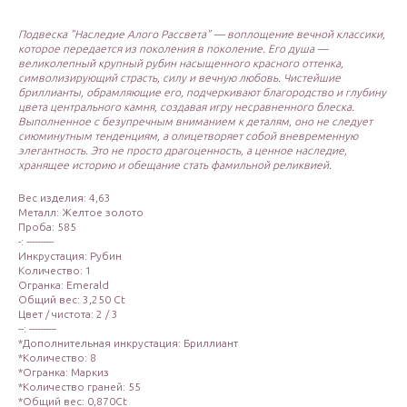
Подвеска "Наследие Алого Рассвета" — воплощение вечной классики,
которое передается из поколения в поколение. Его душа —
великолепный крупный рубин насыщенного красного оттенка,
символизирующий страсть, силу и вечную любовь. Чистейшие
бриллианты, обрамляющие его, подчеркивают благородство и глубину
цвета центрального камня, создавая игру несравненного блеска.
Выполненное с безупречным вниманием к деталям, оно не следует
сиюминутным тенденциям, а олицетворяет собой вневременную
элегантность. Это не просто драгоценность, а ценное наследие,
хранящее историю и обещание стать фамильной реликвией.
Вес изделия: 4,63
Металл: Желтое золото
Проба: 585
-: ----------
Инкрустация: Рубин
Количество: 1
Огранка: Emerald
Общий вес: 3,250 Ct
Цвет / чистота: 2 / 3
--: ----------
*Дополнительная инкрустация: Бриллиант
*Количество: 8
*Огранка: Маркиз
*Количество граней: 55
*Общий вес: 0,870Ct