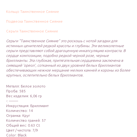
Кольцо Таинственное Сияние
Подвеска Таинственное Сияние
Серьги Таинственное Сияние
Серьги "Таинственное Сияние" это роскошь с нотой загадки для
истинных ценителей редкой красоты и глубины. Эти великолепные
серьги представляют собой драгоценную инкапсуляцию контраста. В
сердце композиции, подобно редкой черной розе, черные
бриллианты. Эта глубокая, притягательная сердцевина заключена в
сияющий 'ореол', сотканный из двух уровней белых бриллиантов
обеспечивающих нежное мерцание мелких камней и короны из более
крупных, ослепительно белых бриллиантов.
Металл: Белое золото
Проба: 585
Вес изделия: 6,06 гр
-: ----------
Инкрустация: Бриллиант
Количество: 14
Огранка: Круг
Количество граней: 57
Общий вес: 0.63 Ct
Цвет / чистота: 7/9
Color: Black