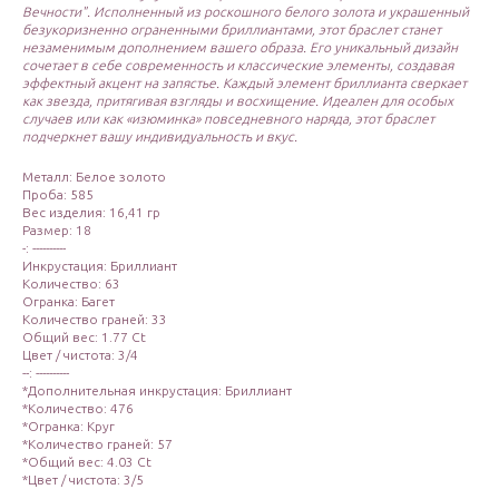
Вечности". Исполненный из роскошного белого золота и украшенный
безукоризненно ограненными бриллиантами, этот браслет станет
незаменимым дополнением вашего образа. Его уникальный дизайн
сочетает в себе современность и классические элементы, создавая
эффектный акцент на запястье. Каждый элемент бриллианта сверкает
как звезда, притягивая взгляды и восхищение. Идеален для особых
случаев или как «изюминка» повседневного наряда, этот браслет
подчеркнет вашу индивидуальность и вкус.
Металл: Белое золото
Проба: 585
Вес изделия: 16,41 гр
Размер: 18
-: ----------
Инкрустация: Бриллиант
Количество: 63
Огранка: Багет
Количество граней: 33
Общий вес: 1.77 Ct
Цвет / чистота: 3/4
--: ----------
*Дополнительная инкрустация: Бриллиант
*Количество: 476
*Огранка: Круг
*Количество граней: 57
*Общий вес: 4.03 Ct
*Цвет / чистота: 3/5