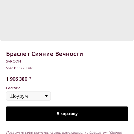
Браслет Сияние Вечности
SARGON
SKU:
B2877-1001
1 906 380
₽
Наличие
В корзину
Позвольте себе окунуться в мир изысканности с браслетом "Сияние