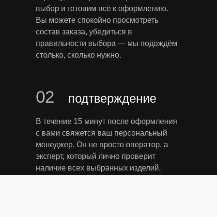
Москва, Варшавское ш., 1с1-2
выбор и готовим всё к оформлению.
Вы можете спокойно просмотреть
Общество с ограниченной ответственностью «Глобалголд» ИНН:
9701059584 ОГРН: 5167746479643 117105, г.Москва, вн. тер. г.
состав заказа, убедиться в
муниципальный округ Донской, Ш Варшавское, д. 1А , помещ. 1Н/4
правильности выбора — мы подождём
столько, сколько нужно.
02
подтверждение
В течение 15 минут после оформления
с вами свяжется ваш персональный
менеджер. Он не просто оператор, а
эксперт, который лично проверит
наличие всех выбранных изделий,
уточнит детали, ответит на любые
вопросы и подтвердит итоговую
стоимость. Это живое человеческое
общение, а не автоматический скрипт.