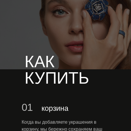
О бренде Sargon
О производстве
Политика конфиденциальности
КАК
Телефон для заказа
7 993 925 71 66
КУПИТЬ
7 495 258 28 15
Время
работы
пн - пт
10:00-17:00
Электронная почта
01
корзина
info@sargonshop.ru
Адрес
Когда вы добавляете украшения в
БЦ "W Plaza"
корзину, мы бережно сохраняем ваш