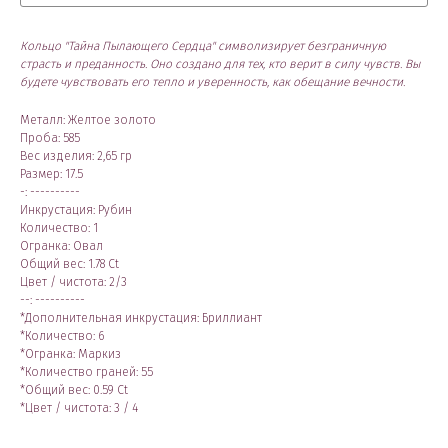
Кольцо "Тайна Пылающего Сердца" символизирует безграничную
страсть и преданность. Оно создано для тех, кто верит в силу чувств. Вы
будете чувствовать его тепло и уверенность, как обещание вечности.
Металл: Желтое золото
Проба: 585
Вес изделия: 2,65 гр
Размер: 17.5
-: ----------
Инкрустация: Рубин
Количество: 1
Огранка: Овал
Общий вес: 1.78 Ct
Цвет / чистота: 2/3
--: ----------
*Дополнительная инкрустация: Бриллиант
*Количество: 6
*Огранка: Маркиз
*Количество граней: 55
*Общий вес: 0.59 Ct
*Цвет / чистота: 3 / 4