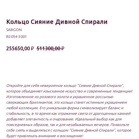
Кольцо Сияние Дивной Спирали
SARGON
R2054-3001
255650,00
₽
511300,00
₽
В корзину
Откройте для себя невероятное кольцо "Сияние Дивной Спирали",
которое объединяет изысканное искусство и современные тенденции!
Изготовленное из розового золота и украшенное россыпью
сверкающих бриллиантов, это кольцо станет истинным украшением
любой коллекции. Его уникальная форма символизирует баланс и
стабильность, в то время как отражение света от драгоценных камней
добавляет элегантность и очарование. Идеальный выбор как для
повседневных образов, так и для незабываемых вечеров. Позвольте
себе сиять и выделяться с кольцом "Сияние Дивной Спирали", которое
будет привлекать внимание и восхищение!