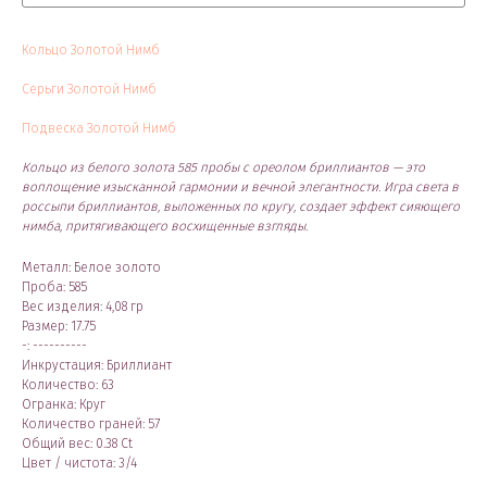
Кольцо Золотой Нимб
Серьги Золотой Нимб
Подвеска Золотой Нимб
Кольцо из белого золота 585 пробы с ореолом бриллиантов — это
воплощение изысканной гармонии и вечной элегантности. Игра света в
россыпи бриллиантов, выложенных по кругу, создает эффект сияющего
нимба, притягивающего восхищенные взгляды.
Металл: Белое золото
Проба: 585
Вес изделия: 4,08 гр
Размер: 17.75
-: ----------
Инкрустация: Бриллиант
Количество: 63
Огранка: Круг
Количество граней: 57
Общий вес: 0.38 Ct
Цвет / чистота: 3/4