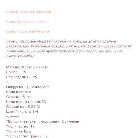
Кольцо Золотые Миражи
Колье Золотые Миражи
Серьги Золотые Миражи
Серьги "Золотые Миражи" - иллюзии, которые хочется сделать
реальностью. Украшение создано для тех, кто верит в чудеса и готов их
принимать. Вы будете чувствовать его свет и тепло, как обещание
счастья и любви.
Металл: Желтое золото
Проба: 585
Вес изделия: 5 гр
-: ----------
Инкрустация: Бриллиант
Количество: 6
Огранка: Багет
Количество граней: 33
Общий вес: 0.21 Ct
Цвет / чистота: 3/4
--: ----------
*Дополнительная инкрустация: Бриллиант
*Количество: 12
*Огранка: Круг
*Количество граней: 57