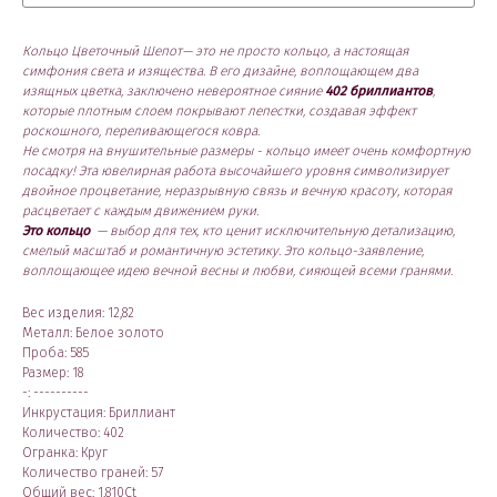
Кольцо Цветочный Шепот— это не просто кольцо, а настоящая
симфония света и изящества. В его дизайне, воплощающем два
изящных цветка, заключено невероятное сияние
402 бриллиантов
,
которые плотным слоем покрывают лепестки, создавая эффект
роскошного, переливающегося ковра.
Не смотря на внушительные размеры - кольцо имеет очень комфортную
посадку! Эта ювелирная работа высочайшего уровня символизирует
двойное процветание, неразрывную связь и вечную красоту, которая
расцветает с каждым движением руки.
Это кольцо
— выбор для тех, кто ценит исключительную детализацию,
смелый масштаб и романтичную эстетику. Это кольцо-заявление,
воплощающее идею вечной весны и любви, сияющей всеми гранями.
Вес изделия: 12,82
Металл: Белое золото
Проба: 585
Размер: 18
-: ----------
Инкрустация: Бриллиант
Количество: 402
Огранка: Круг
Количество граней: 57
Общий вес: 1,810Ct