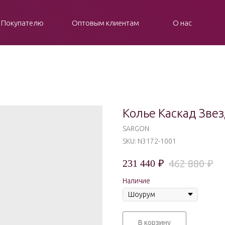
Покупателю
Оптовым клиентам
О нас
Колье Каскад Звез
SARGON
SKU:
N3172-1001
₽
462 880
231 440
₽
Наличие
В корзину