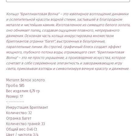
Кольцо "Бриллиантовая Волна" – это ювелирное воплощение динамики
и ослепительной красоты водной стихии, застывшей в благородном
металле и чистейших камнях. Изготовленное из сияющего белого золота,
оно обнимает палец, создавая ощущение плавного, непрерывного
движения. Основная часть кольца инкрустирована множеством
бриллиантов огранки "багет", выстроенных в безупречные,
параллельные линии. Их строгий, графичный блеск создает эффект
мощного, глубокого потока воды, отражающего свет. "Бриллиантовая
Волна" – это не просто украшение, а произведение искусства, которое
сочетает в себе современную элегантность и завораживающую игру
света, приковывая взгляды и символизируя вечную красоту и движение.
Металл: Белое золото
Проба: 585
Вес изделия: 6,79 гр
Размер: 17
-: ----------
Инкрустация: Бриллиант
Количество: 32
Огранка: Багет
Количество граней: 33
Общий вес: 0.46 Ct
Цвет / чистота: 3/4