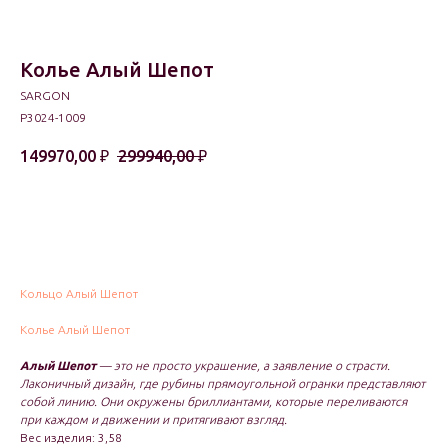
Колье Алый Шепот
SARGON
P3024-1009
149970,00
₽
299940,00
₽
В корзину
Кольцо Алый Шепот
Колье Алый Шепот
Алый Шепот
— это не просто украшение, а заявление о страсти.
Лаконичный дизайн, где рубины прямоугольной огранки представляют
собой линию. Они окружены бриллиантами, которые переливаются
при каждом и движении и притягивают взгляд.
Вес изделия: 3,58