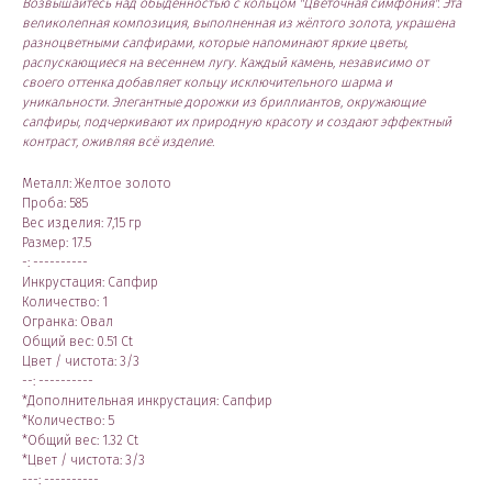
Возвышайтесь над обыденностью с кольцом "Цветочная симфония". Эта
великолепная композиция, выполненная из жёлтого золота, украшена
разноцветными сапфирами, которые напоминают яркие цветы,
распускающиеся на весеннем лугу. Каждый камень, независимо от
своего оттенка добавляет кольцу исключительного шарма и
уникальности. Элегантные дорожки из бриллиантов, окружающие
сапфиры, подчеркивают их природную красоту и создают эффектный
контраст, оживляя всё изделие.
Металл: Желтое золото
Проба: 585
Вес изделия: 7,15 гр
Размер: 17.5
-: ----------
Инкрустация: Сапфир
Количество: 1
Огранка: Овал
Общий вес: 0.51 Ct
Цвет / чистота: 3/3
--: ----------
*Дополнительная инкрустация: Сапфир
*Количество: 5
*Общий вес: 1.32 Ct
*Цвет / чистота: 3/3
---: ----------